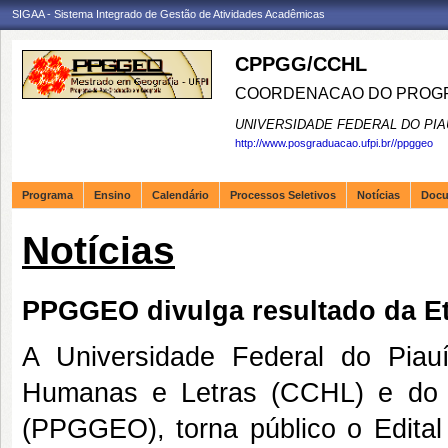
SIGAA - Sistema Integrado de Gestão de Atividades Acadêmicas
CPPGG/CCHL
COORDENACAO DO PROGR
UNIVERSIDADE FEDERAL DO PIA
http://www.posgraduacao.ufpi.br//ppggeo
Programa
Ensino
Calendário
Processos Seletivos
Notícias
Doc
Notícias
PPGGEO divulga resultado da Eta
A Universidade Federal do Piau
Humanas e Letras (CCHL) e do 
(PPGGEO), torna público o Edital