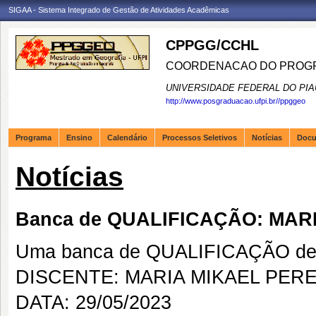
SIGAA - Sistema Integrado de Gestão de Atividades Acadêmicas
CPPGG/CCHL
COORDENACAO DO PROGR
UNIVERSIDADE FEDERAL DO PIA
http://www.posgraduacao.ufpi.br//ppggeo
Programa
Ensino
Calendário
Processos Seletivos
Notícias
Doc
Notícias
Banca de QUALIFICAÇÃO: MAR
Uma banca de QUALIFICAÇÃO de 
DISCENTE: MARIA MIKAEL PERE
DATA: 29/05/2023