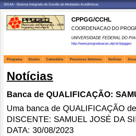
SIGAA - Sistema Integrado de Gestão de Atividades Acadêmicas
CPPGG/CCHL
COORDENACAO DO PROGR
UNIVERSIDADE FEDERAL DO PIA
http://www.posgraduacao.ufpi.br//ppggeo
Programa
Ensino
Calendário
Processos Seletivos
Notícias
Doc
Notícias
Banca de QUALIFICAÇÃO: SAM
Uma banca de QUALIFICAÇÃO de 
DISCENTE: SAMUEL JOSÉ DA SI
DATA: 30/08/2023