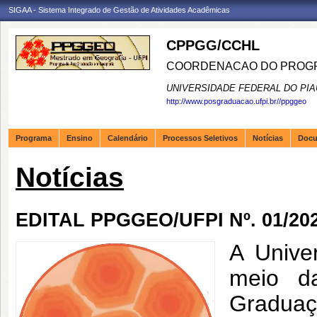
SIGAA - Sistema Integrado de Gestão de Atividades Acadêmicas
CPPGG/CCHL
COORDENACAO DO PROGR
UNIVERSIDADE FEDERAL DO PIA
http://www.posgraduacao.ufpi.br//ppggeo
Programa
Ensino
Calendário
Processos Seletivos
Notícias
Doc
Notícias
EDITAL PPGGEO/UFPI Nº. 01/2023
A Unive
meio d
Graduaç