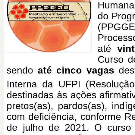
Humanas
do Prog
(PPGGE
Process
até
vin
Curso d
sendo
até cinco vagas
des
Interna da UFPI (Resoluçã
destinadas às ações afirmati
pretos(as), pardos(as), ind
com deficiência, conforme 
de julho de 2021. O curso 