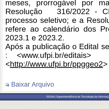
meses, prorrogável por m
Resolução 316/2022 - CE
processo seletivo; e a Res
refere ao calendário dos 
2023.1 e 2023.2.
Após a publicação o Edital se
: <
www.ufpi.br
/editais
> e/
<
http://www.ufpi.br/ppggeo2
>
Baixar Arquivo
SIGAA | Superintendência de Tecnologia da Informaçã