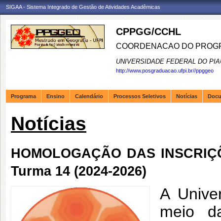
SIGAA - Sistema Integrado de Gestão de Atividades Acadêmicas
CPPGG/CCHL
COORDENACAO DO PROGR
UNIVERSIDADE FEDERAL DO PIA
http://www.posgraduacao.ufpi.br//ppggeo
Programa
Ensino
Calendário
Processos Seletivos
Notícias
Doc
Notícias
HOMOLOGAÇÃO DAS INSCRIÇÕES
Turma 14 (2024-2026)
A Unive
meio d