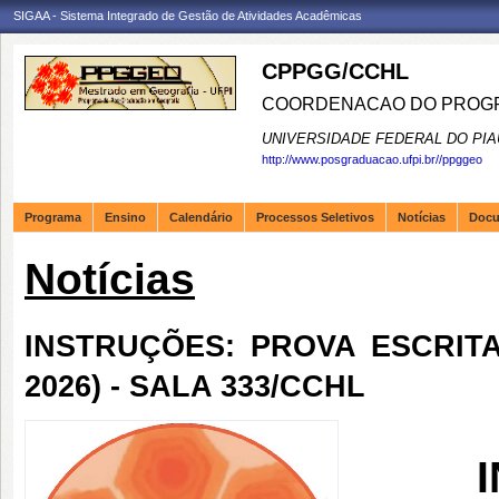
SIGAA - Sistema Integrado de Gestão de Atividades Acadêmicas
CPPGG/CCHL
COORDENACAO DO PROGR
UNIVERSIDADE FEDERAL DO PIA
http://www.posgraduacao.ufpi.br//ppggeo
Programa
Ensino
Calendário
Processos Seletivos
Notícias
Doc
Notícias
INSTRUÇÕES: PROVA ESCRITA -
2026) - SALA 333/CCHL
I