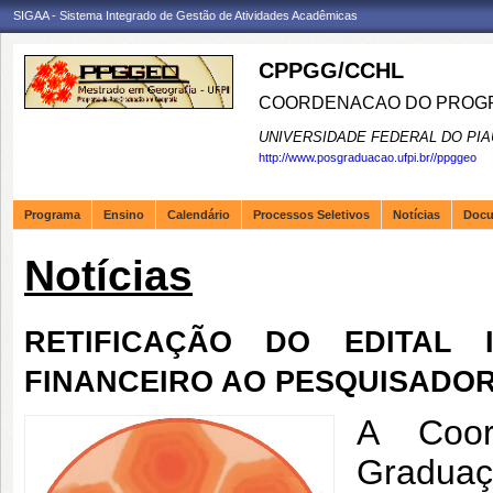
SIGAA - Sistema Integrado de Gestão de Atividades Acadêmicas
CPPGG/CCHL
COORDENACAO DO PROGR
UNIVERSIDADE FEDERAL DO PIA
http://www.posgraduacao.ufpi.br//ppggeo
Programa
Ensino
Calendário
Processos Seletivos
Notícias
Doc
Notícias
RETIFICAÇÃO DO EDITAL I
FINANCEIRO AO PESQUISADOR 
A Coor
Gradua