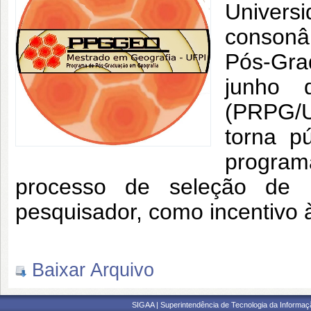
Univer
consonân
Pós-Gra
junho 
(PRPG/U
torna p
programa
processo de seleção de p
pesquisador, como incentivo à
Baixar Arquivo
SIGAA | Superintendência de Tecnologia da Informaçã