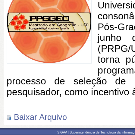
Univer
consonân
Pós-Gra
junho 
(PRPG/U
torna p
programa
processo de seleção de p
pesquisador, como incentivo à
Baixar Arquivo
SIGAA | Superintendência de Tecnologia da Informaçã