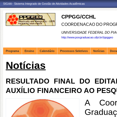
SIGAA - Sistema Integrado de Gestão de Atividades Acadêmicas
CPPGG/CCHL
COORDENACAO DO PROGR
UNIVERSIDADE FEDERAL DO PIA
http://www.posgraduacao.ufpi.br//ppggeo
Programa
Ensino
Calendário
Processos Seletivos
Notícias
Doc
Notícias
RESULTADO FINAL DO EDITAL
AUXÍLIO FINANCEIRO AO PES
A Coor
Gradua