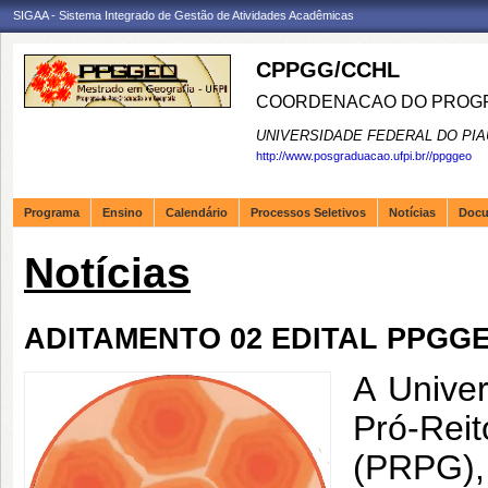
SIGAA - Sistema Integrado de Gestão de Atividades Acadêmicas
CPPGG/CCHL
COORDENACAO DO PROGR
UNIVERSIDADE FEDERAL DO PIA
http://www.posgraduacao.ufpi.br//ppggeo
Programa
Ensino
Calendário
Processos Seletivos
Notícias
Doc
Notícias
ADITAMENTO 02 EDITAL PPGGEO/
A Univer
Pró-Rei
(PRPG), 