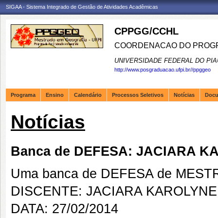
SIGAA - Sistema Integrado de Gestão de Atividades Acadêmicas
CPPGG/CCHL
COORDENACAO DO PROGR
UNIVERSIDADE FEDERAL DO PIA
http://www.posgraduacao.ufpi.br//ppggeo
Programa
Ensino
Calendário
Processos Seletivos
Notícias
Doc
Notícias
Banca de DEFESA: JACIARA 
Uma banca de DEFESA de MESTRAD
DISCENTE: JACIARA KAROLYN
DATA: 27/02/2014