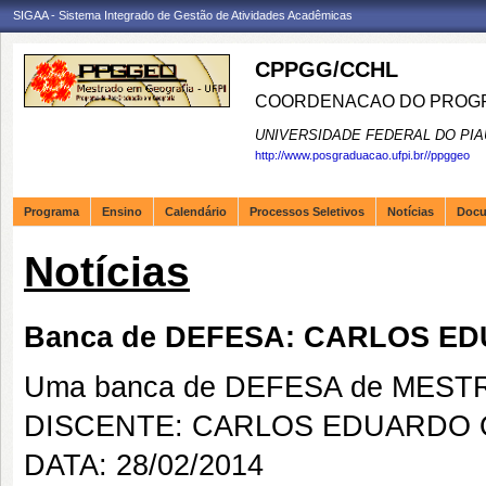
SIGAA - Sistema Integrado de Gestão de Atividades Acadêmicas
CPPGG/CCHL
COORDENACAO DO PROGR
UNIVERSIDADE FEDERAL DO PIA
http://www.posgraduacao.ufpi.br//ppggeo
Programa
Ensino
Calendário
Processos Seletivos
Notícias
Doc
Notícias
Banca de DEFESA: CARLOS E
Uma banca de DEFESA de MESTRAD
DISCENTE: CARLOS EDUARDO 
DATA: 28/02/2014