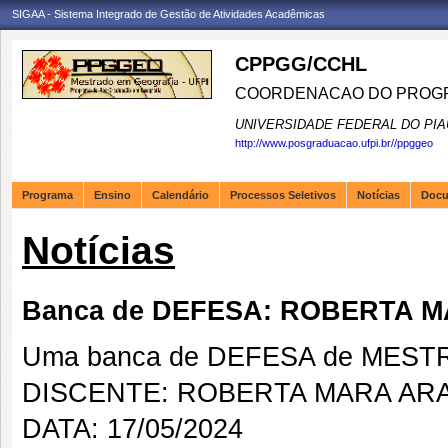
SIGAA - Sistema Integrado de Gestão de Atividades Acadêmicas
CPPGG/CCHL
COORDENACAO DO PROGR
UNIVERSIDADE FEDERAL DO PIA
http://www.posgraduacao.ufpi.br//ppggeo
Programa
Ensino
Calendário
Processos Seletivos
Notícias
Doc
Notícias
Banca de DEFESA: ROBERTA M
Uma banca de DEFESA de MESTRAD
DISCENTE: ROBERTA MARA ARA
DATA: 17/05/2024