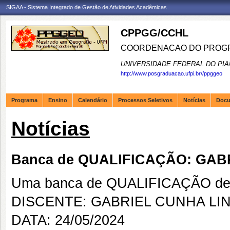
SIGAA - Sistema Integrado de Gestão de Atividades Acadêmicas
CPPGG/CCHL
COORDENACAO DO PROGR
UNIVERSIDADE FEDERAL DO PIA
http://www.posgraduacao.ufpi.br//ppggeo
Programa
Ensino
Calendário
Processos Seletivos
Notícias
Doc
Notícias
Banca de QUALIFICAÇÃO: GA
Uma banca de QUALIFICAÇÃO de 
DISCENTE: GABRIEL CUNHA L
DATA: 24/05/2024