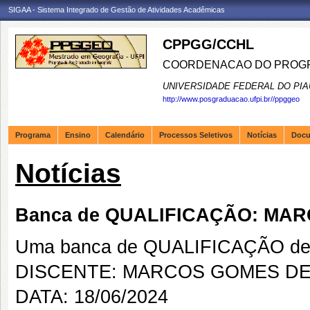
SIGAA - Sistema Integrado de Gestão de Atividades Acadêmicas
CPPGG/CCHL
COORDENACAO DO PROGR
UNIVERSIDADE FEDERAL DO PIA
http://www.posgraduacao.ufpi.br//ppggeo
Programa
Ensino
Calendário
Processos Seletivos
Notícias
Doc
Notícias
Banca de QUALIFICAÇÃO: MA
Uma banca de QUALIFICAÇÃO de 
DISCENTE: MARCOS GOMES D
DATA: 18/06/2024