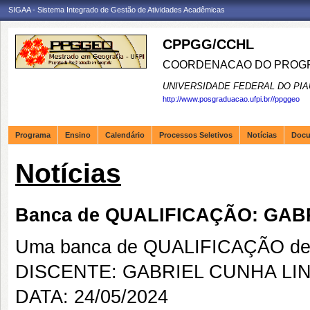
SIGAA - Sistema Integrado de Gestão de Atividades Acadêmicas
CPPGG/CCHL
COORDENACAO DO PROGR
UNIVERSIDADE FEDERAL DO PIA
http://www.posgraduacao.ufpi.br//ppggeo
Programa
Ensino
Calendário
Processos Seletivos
Notícias
Doc
Notícias
Banca de QUALIFICAÇÃO: GA
Uma banca de QUALIFICAÇÃO de 
DISCENTE: GABRIEL CUNHA L
DATA: 24/05/2024