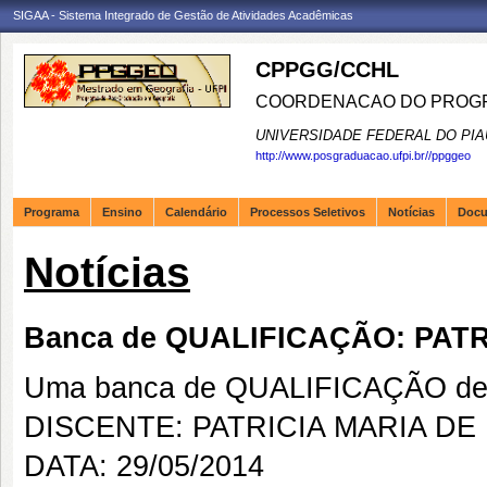
SIGAA - Sistema Integrado de Gestão de Atividades Acadêmicas
CPPGG/CCHL
COORDENACAO DO PROGR
UNIVERSIDADE FEDERAL DO PIA
http://www.posgraduacao.ufpi.br//ppggeo
Programa
Ensino
Calendário
Processos Seletivos
Notícias
Doc
Notícias
Banca de QUALIFICAÇÃO: PAT
Uma banca de QUALIFICAÇÃO de 
DISCENTE: PATRICIA MARIA DE
DATA: 29/05/2014