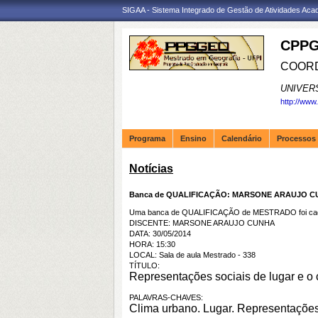
SIGAA - Sistema Integrado de Gestão de Atividades Ac
CPPG
COORD
UNIVER
http://www
Programa
Ensino
Calendário
Processos 
Notícias
Banca de QUALIFICAÇÃO: MARSONE ARAUJO 
Uma banca de QUALIFICAÇÃO de MESTRADO foi cada
DISCENTE: MARSONE ARAUJO CUNHA
DATA: 30/05/2014
HORA: 15:30
LOCAL: Sala de aula Mestrado - 338
TÍTULO:
Representações sociais de lugar e o 
PALAVRAS-CHAVES:
Clima urbano. Lugar. Representações