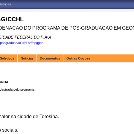
adêmicas
G/CCHL
ENACAO DO PROGRAMA DE POS-GRADUACAO EM GEOG
SIDADE FEDERAL DO PIAUÍ
.posgraduacao.ufpi.br//ppggeo
Seletivos
Notícias
Documentos
Outras Opções
CUNHA
strada pelo programa.
calor na cidade de Teresina.
 sociais.