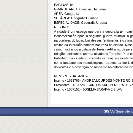
PÁGINAS: 84
GRANDE ÁREA: Ciências Humanas
ÁREA: Geografia
SUBÁREA: Geografia Humana
ESPECIALIDADE: Geografia Urbana
RESUMO:
A cidade é um espaço que para a geografia tem ganh
industrialização após a segunda guerra mundial, a
particulares do lugar. Um desses fenômenos é o clima q
efeitos da interação homem-natureza na cidade. Nesse 
calor, mostrando a cidade de Teresina-PI à luz da per
relações existentes entre a cidade de Teresina-PI, o 
trabalham na cidade e refletindo as relações existent
como fundamentos metodológicos, através da teoria do
do ventos e a descrição do ambiente ao entorno no mo
MEMBROS DA BANCA:
Interno - 1671765 - ANDREA LOURDES MONTEIRO
Presidente - 1167728 - CARLOS SAIT PEREIRA DE
Interno - 1087152 - JOSELIA SARAIVA E SILVA
SIGAA | Superintend