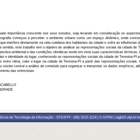
ado importância crescente nos seus estudos, seja levando em consideração os aspectos
 geografia começou a perceber o ambiente urbano como um espaço dinâmico, onde conc
ue interfere diretamente na vida cotidiana dos habitantes da cidade e sofre as influências 
sentido, este trabalho tem o objetivo de analisar as representações sociais da cidade de 
spectiva ambiental e das condições climáticas tendo em vista suas características térmicas,
calor e identidade do lugar, conhecendo as representações sociais da cidade de Teresina-PI 
es entre clima, calor e lugar na cidade de Teresina-PI a partir das representações sociai
 núcleo central e análise de conteúdo para organizar e interpretar os dados empíricos, 
mento das entrevistas.
 SCABELLO
 ANDRADE
ência de Tecnologia da Informação - STI/UFPI - (86) 3215-1124 | © UFRN | sigjb03.ufpi.br.i