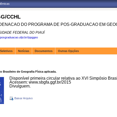
adêmicas
G/CCHL
ENACAO DO PROGRAMA DE POS-GRADUACAO EM GEOG
SIDADE FEDERAL DO PIAUÍ
.posgraduacao.ufpi.br//ppggeo
Seletivos
Notícias
Documentos
Outras Opções
io Brasileiro de Geografia Física aplicada.
Disponível primeira circular relativa ao XVI Simpósio Bras
Acessem:
www.sbgfa.ggf.br/2015
Divulguem.
Baixar Arquivo