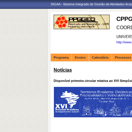
SIGAA - Sistema Integrado de Gestão de Atividades Ac
CPPG
COORD
UNIVER
http://www
Programa
Ensino
Calendário
Processos 
Notícias
Disponível primeira circular relativa ao XVI Simpós