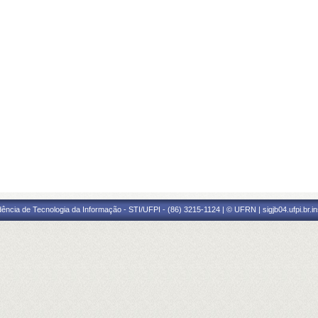
ência de Tecnologia da Informação - STI/UFPI - (86) 3215-1124 | © UFRN | sigjb04.ufpi.br.i