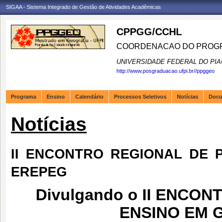
SIGAA - Sistema Integrado de Gestão de Atividades Acadêmicas
CPPGG/CCHL
COORDENACAO DO PROGR
UNIVERSIDADE FEDERAL DO PIA
http://www.posgraduacao.ufpi.br//ppggeo
Programa
Ensino
Calendário
Processos Seletivos
Notícias
Doc
Notícias
II ENCONTRO REGIONAL DE 
EREPEG
Divulgando o II ENCO
ENSINO EM 