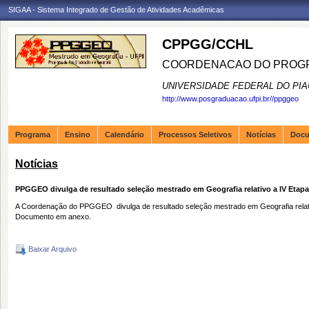
SIGAA - Sistema Integrado de Gestão de Atividades Acadêmicas
CPPGG/CCHL
COORDENACAO DO PROGR
UNIVERSIDADE FEDERAL DO PIA
http://www.posgraduacao.ufpi.br//ppggeo
Programa
Ensino
Calendário
Processos Seletivos
Notícias
Doc
Notícias
PPGGEO divulga de resultado seleção mestrado em Geografia relativo a IV Etapa 
A Coordenação do PPGGEO divulga de resultado seleção mestrado em Geografia relativ
Documento em anexo.
Baixar Arquivo