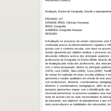
PALAVRAS-CHAVES:
Avaliação, Ensino de Geografia, Gestão e planejamento
PÁGINAS: 127
GRANDE ÁREA: Ciências Humanas
ÁREA: Geografia
SUBÁREA: Geografia Humana
RESUMO:
A Avaliação no processo de ensino representa uma f
continuada acerca do desenvolvimento cognitivo e ref
acordo com o contexto escolar, com base no process
estudo apresenta por objetivo
analisar o processo av
discussão reflexiva acerca dos principais aspectos
professores de Geografia no Ensino Médio. Através d
de Avaliação pela visão dos professores, dos educa
com o tema pesquisado, dentre os principais podemos 
(1975), Luck (2000), Silva (2009), Turra (2002), Tardi
de campo foi realizada em duas escolas públicas e mo
apresenta o caráter qualitativo em virtude de este pes
com professores, diretores, coordenadores pedagógi
diretores e coordenadores pedagógicos, além do acom
pesquisa apresentou mapas com a identificação das 
necessita demonstrar no processo avaliativo uma mane
estar de acordo com as reais necessidades do educan
do educando, aos objetivos do planejamento e que a A
meio sociocultural e as habilidades dos educandos, to