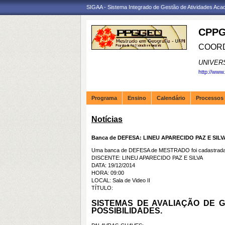
SIGAA - Sistema Integrado de Gestão de Atividades Ac
CPPG
COORD
UNIVER
http://www
Programa
Ensino
Calendário
Processos 
Notícias
Banca de DEFESA: LINEU APARECIDO PAZ E SILV
Uma banca de DEFESA de MESTRADO foi cadastrada 
DISCENTE: LINEU APARECIDO PAZ E SILVA
DATA: 19/12/2014
HORA: 09:00
LOCAL: Sala de Video II
TÍTULO:
SISTEMAS DE AVALIAÇÃO DE
G
POSSIBILIDADES.