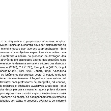
az de diagnosticar e proporcionar uma visão ampla e
tivo no Ensino de Geografia deve ser sistematizado de
e maneira justa e que favoreça a aprendizagem. Este
presentou como objetivos específicos sistematizar uma
é realizada a análise do processo de Avaliação
dos
através de um diagnóstico acerca das situações reais
ste estudo fundamentaram-se em autores que dialogam
vanni (2000), Coll (1998), Evangelista (2007), Piaget
ello (2008), Piletti (2006), Zaballa (1998). A pesquisa
 e os fenômenos decorrentes deste. O estudo realizado
staram de levantamento bibliográfico, conversa informal
entrevistas com professores de Geograﬁa, educandos,
 registros e atividades avaliativas arquivadas. Esta
ados desta pesquisa mostraram que a prática docente
 prossiga os seus estudos e que a avaliação necessita
ao processo de ensino, ao acompanhamento sistemático
cador, ao realizar o processo avaliativo, considere o