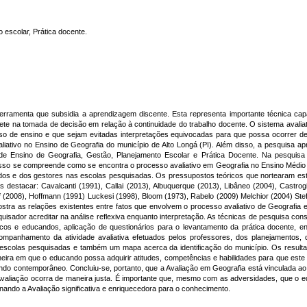
 escolar, Prática docente.
erramenta que subsidia a aprendizagem discente. Esta representa importante técnica cap
lete na tomada de decisão em relação à continuidade do trabalho docente. O sistema avalia
o de ensino e que sejam evitadas interpretações equivocadas para que possa ocorrer d
aliativo no Ensino de Geografia do município de Alto Longá (PI). Além disso, a pesquisa a
 de Ensino de Geografia, Gestão, Planejamento Escolar e Prática Docente. Na pesquisa 
isso se compreende como se encontra o processo avaliativo em Geografia no Ensino Médio 
ndos e dos gestores nas escolas pesquisadas. Os pressupostos teóricos que nortearam e
destacar: Cavalcanti (1991), Callai (2013), Albuquerque (2013), Libâneo (2004), Castrogio
ff (2008), Hoffmann (1991) Luckesi (1998), Bloom (1973), Rabelo (2009) Melchior (2004) Stefan
stra as relações existentes entre fatos que envolvem o processo avaliativo de Geografia
quisador acreditar na análise reflexiva enquanto interpretação. As técnicas de pesquisa con
cos e educandos, aplicação de questionários para o levantamento da prática docente, 
panhamento da atividade avaliativa efetuados pelos professores, dos planejamentos, de
escolas pesquisadas e também um mapa acerca da identificação do município. Os result
ira em que o educando possa adquirir atitudes, competências e habilidades para que este
do contemporâneo. Concluiu-se, portanto, que a Avaliação em Geografia está vinculada 
valiação ocorra de maneira justa. É importante que, mesmo com as adversidades, que o edu
rnando a Avaliação significativa e enriquecedora para o conhecimento.