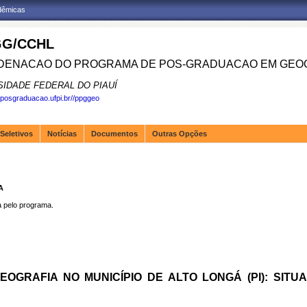
adêmicas
G/CCHL
ENACAO DO PROGRAMA DE POS-GRADUACAO EM GEOG
SIDADE FEDERAL DO PIAUÍ
.posgraduacao.ufpi.br//ppggeo
Seletivos
Notícias
Documentos
Outras Opções
A
pelo programa.
EOGRAFIA NO MUNICÍPIO DE ALTO LONGÁ (PI): SITU