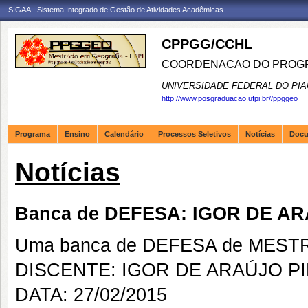
SIGAA - Sistema Integrado de Gestão de Atividades Acadêmicas
CPPGG/CCHL
COORDENACAO DO PROGR
UNIVERSIDADE FEDERAL DO PIA
http://www.posgraduacao.ufpi.br//ppggeo
Programa
Ensino
Calendário
Processos Seletivos
Notícias
Doc
Notícias
Banca de DEFESA: IGOR DE A
Uma banca de DEFESA de MESTRAD
DISCENTE: IGOR DE ARAÚJO P
DATA: 27/02/2015