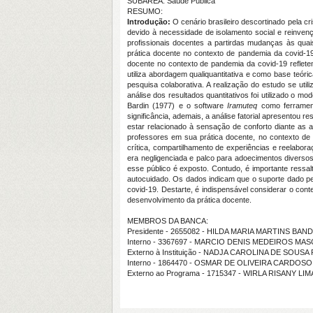
SUBÁREA: Saúde Pública
RESUMO:
Introdução:
O cenário brasileiro descortinado pela c
devido à necessidade de isolamento social e reinvenç
profissionais docentes a partirdas mudanças às qua
prática docente no contexto de pandemia da covid-19
docente no contexto de pandemia da covid-19 reflet
utiliza abordagem qualiquantitativa e como base teór
pesquisa colaborativa. A realização do estudo se util
análise dos resultados quantitativos foi utilizado o m
Bardin (1977) e o software
Iramuteq
como ferrament
significância, ademais, a análise fatorial apresentou 
estar relacionado à sensação de conforto diante as 
professores em sua prática docente, no contexto de 
crítica, compartilhamento de experiências e reelabo
era negligenciada e palco para adoecimentos diversos
esse público é exposto. Contudo, é importante ressa
autocuidado. Os dados indicam que o suporte dado pe
covid-19. Destarte, é indispensável considerar o conte
desenvolvimento da prática docente.
MEMBROS DA BANCA:
Presidente - 2655082 - HILDA MARIA MARTINS BAN
Interno - 3367697 - MARCIO DENIS MEDEIROS M
Externo à Instituição - NADJA CAROLINA DE SOUSA
Interno - 1864470 - OSMAR DE OLIVEIRA CARDOSO
Externo ao Programa - 1715347 - WIRLA RISANY L