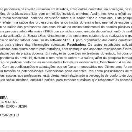
rise pandêmica da covid-19 resultou em desafios, entre outros contextos, na educação, na c
ões de práticas para lidar com um inimigo invisível, um vírus. Assim, nos leva a refleti
is foram submetidos, cabendo discussão sobre sua saúde física e emocional. Esta pesqui
 refletem na saúde dos professores dos anos iniciais do ensino fundamental de escolas 
em na saúde dos professores dos anos iniciais do ensino fundamental de escolas pública
ica a pesquisa adota Afanasiev (1968) que considera como método de conhecimento da realida
iza da aplicação de Escala
Likert
virtualmente e de encontros colaborativos realizados e gr
odelo de análise fatorial, com uso do software SPSS. E para organização dos dados qualitati
a para síntese das informações coletadas.
Resultados:
Os testes estatísticos aplic
resultados com quatro constructos extraídos, com destaque aos aspectos relacionados à infr
adaptações da prática docente. Em relação às questões norteadoras do estudo, foi possív
pandemia da covid-19, tiveram e tem reflexos sobre sua saúde, além da pesquisa-formaç
ração de práticas conforme as necessidades formativas evidenciadas.
Conclusão:
A saúde 
. Com as configurações e adaptações que se fizeram necessárias nos últimos anos foram e
ltar também as potencialidades evidenciadas pelos docentes, tais como possibilidades de
las escolas aos professores, está diretamente relacionado à percepção de conforto do do
xto social, histórico, cultural e político, para fornecer subsídios que respondam às neces
DEIRA
ASCARENHAS
 PINHEIRO - UESPI
IMA CARVALHO