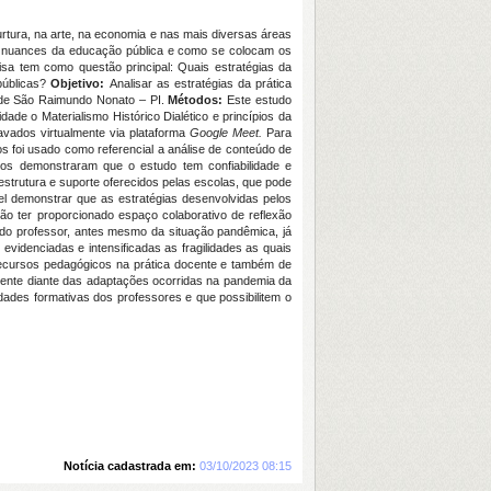
urtura, na arte, na economia e nas mais diversas áreas
r as nuances da educação pública e como se colocam os
sa tem como questão principal: Quais estratégias da
públicas?
Objetivo:
Analisar as estratégias da prática
s de São Raimundo Nonato – PI.
Métodos:
Este estudo
de o Materialismo Histórico Dialético e princípios da
avados virtualmente via plataforma
Google Meet.
Para
vos foi usado como referencial a análise de conteúdo de
ados demonstraram que o estudo tem confiabilidade e
aestrutura e suporte oferecidos pelas escolas, que pode
el demonstrar que as estratégias desenvolvidas pelos
ão ter proporcionado espaço colaborativo de reflexão
do professor, antes mesmo da situação pandêmica, já
videnciadas e intensificadas as fragilidades as quais
 recursos pedagógicos na prática docente e também de
cente diante das adaptações ocorridas na pandemia da
sidades formativas dos professores e que possibilitem o
Notícia cadastrada em:
03/10/2023 08:15