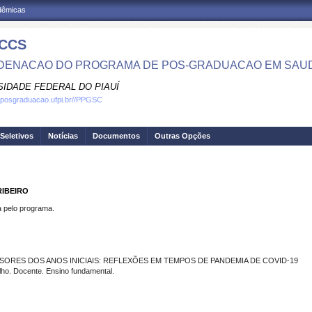
adêmicas
CCS
ENACAO DO PROGRAMA DE POS-GRADUACAO EM SAU
SIDADE FEDERAL DO PIAUÍ
.posgraduacao.ufpi.br//PPGSC
Seletivos
Notícias
Documentos
Outras Opções
RIBEIRO
pelo programa.
SORES DOS ANOS INICIAIS: REFLEXÕES EM TEMPOS DE PANDEMIA DE COVID-19
o. Docente. Ensino fundamental.