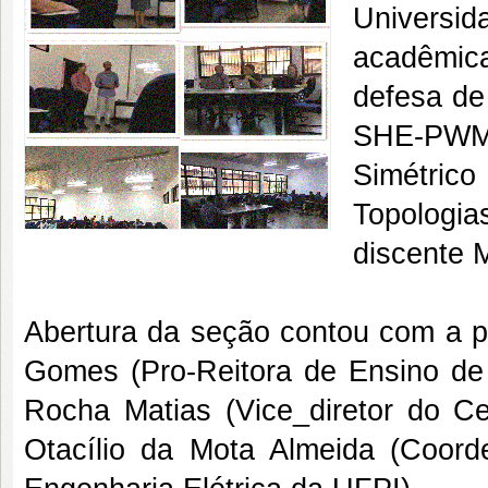
Universid
acadêmica
defesa de
SHE-PWM 
Simétric
Topologi
discente
M
Abertura da seção contou com a pr
Gomes (Pro-Reitora de Ensino de
Rocha Matias (Vice_diretor do Ce
Otacílio da Mota Almeida (Coo