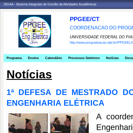
SIGAA - Sistema Integrado de Gestão de Atividades Acadêmicas
PPGEE/CT
COORDENACAO DO PROGR
UNIVERSIDADE FEDERAL DO PIA
http://www.posgraduacao.ufpi.br//PPGEEL/
Programa
Ensino
Calendário
Processos Seletivos
Notícias
Doc
Notícias
1ª DEFESA DE MESTRADO D
ENGENHARIA ELÉTRICA
A coorde
Engenhar