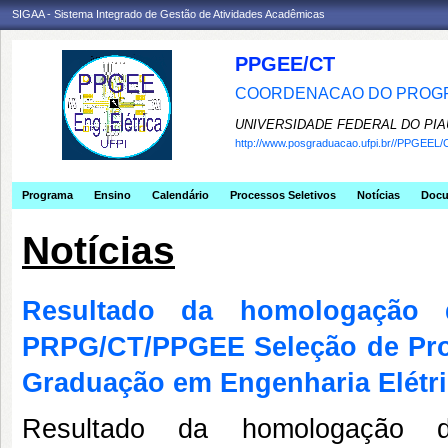
SIGAA - Sistema Integrado de Gestão de Atividades Acadêmicas
PPGEE/CT
COORDENACAO DO PROGR
UNIVERSIDADE FEDERAL DO PIA
http://www.posgraduacao.ufpi.br//PPGEEL/
Programa
Ensino
Calendário
Processos Seletivos
Notícias
Doc
Notícias
Resultado da homologação d
PRPG/CT/PPGEE Seleção de Prof
Graduação em Engenharia Elétr
Resultado da homologação d