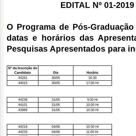
EDITAL Nº 01-2019
O Programa de Pós-Graduação e
datas e horários das Apresent
Pesquisas Apresentados para i
N° da Inscrição do
Candidato
Dia
Horário
44261
30/05
16:30
44015
30/05
17:00 Hr
44239
31/05
9:30 Hr
44101
31/05
10:00 Hr
43989
31/05
10:30 Hr
44219
04/06
10:30 Hr
44233
04/06
11:00 Hr