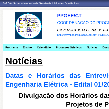
SIGAA - Sistema Integrado de Gestão de Atividades Acadêmicas
PPGEE/CT
COORDENACAO DO PROGR
UNIVERSIDADE FEDERAL DO PIA
http://www.posgraduacao.ufpi.br//PPGEEL/
Programa
Ensino
Calendário
Processos Seletivos
Notícias
Doc
Notícias
Datas e Horários das Entrev
Engenharia Elétrica - Edital 0
Divulgação dos Horários da
Projetos de 