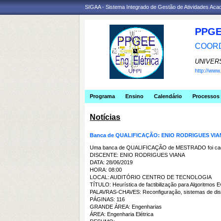
SIGAA - Sistema Integrado de Gestão de Atividades Ac
PPGE
COORD
UNIVER
http://ww
Programa
Ensino
Calendário
Processos 
Notícias
Banca de QUALIFICAÇÃO: ENIO RODRIGUES VI
Uma banca de QUALIFICAÇÃO de MESTRADO foi cada
DISCENTE: ENIO RODRIGUES VIANA
DATA: 28/06/2019
HORA: 08:00
LOCAL: AUDITÓRIO CENTRO DE TECNOLOGIA
TÍTULO: Heurística de factibilização para Algoritmos 
PALAVRAS-CHAVES: Reconfiguração, sistemas de distrib
PÁGINAS: 116
GRANDE ÁREA: Engenharias
ÁREA: Engenharia Elétrica