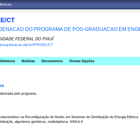
adêmicas
E/CT
ENACAO DO PROGRAMA DE POS-GRADUACAO EM ENGE
SIDADE FEDERAL DO PIAUÍ
w.posgraduacao.ufpi.br//PPGEEL/CT
Seletivos
Notícias
Documentos
Outras Opções
ANA
strada pelo programa.
Evolucionários na Reconfiguração de Redes em Sistemas de Distribuição de Energia Elétrica
uição, algoritmos genéticos, multiobjetivos, NSGA-II