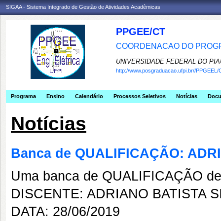
SIGAA - Sistema Integrado de Gestão de Atividades Acadêmicas
PPGEE/CT
COORDENACAO DO PROGR
UNIVERSIDADE FEDERAL DO PIA
http://www.posgraduacao.ufpi.br//PPGEEL/
Programa
Ensino
Calendário
Processos Seletivos
Notícias
Doc
Notícias
Banca de QUALIFICAÇÃO: ADR
Uma banca de QUALIFICAÇÃO de 
DISCENTE: ADRIANO BATISTA S
DATA: 28/06/2019