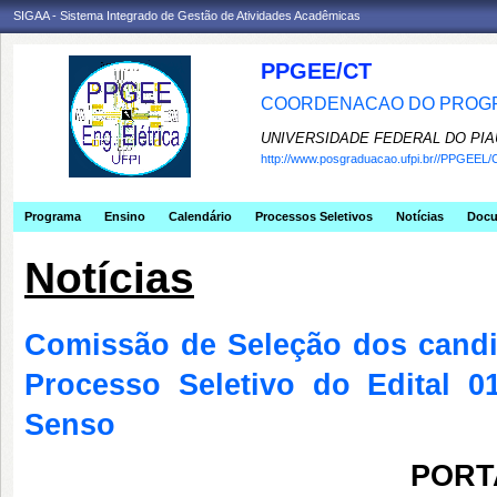
SIGAA - Sistema Integrado de Gestão de Atividades Acadêmicas
PPGEE/CT
COORDENACAO DO PROGR
UNIVERSIDADE FEDERAL DO PIA
http://www.posgraduacao.ufpi.br//PPGEEL/
Programa
Ensino
Calendário
Processos Seletivos
Notícias
Doc
Notícias
Comissão de Seleção dos cand
Processo Seletivo do Edital 0
Senso
PORTA