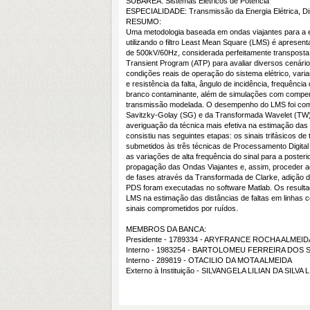
SUBÁREA: Sistemas Elétricos de Potência
ESPECIALIDADE: Transmissão da Energia Elétrica, Dist
RESUMO:
Uma metodologia baseada em ondas viajantes para a e
utilizando o filtro Least Mean Square (LMS) é apresen
de 500kV/60Hz, considerada perfeitamente transposta, 
Transient Program (ATP) para avaliar diversos cenário
condições reais de operação do sistema elétrico, varia
e resistência da falta, ângulo de incidência, frequênci
branco contaminante, além de simulações com compens
transmissão modelada. O desempenho do LMS foi comp
Savitzky-Golay (SG) e da Transformada Wavelet (TW)
averiguação da técnica mais efetiva na estimação das d
consistiu nas seguintes etapas: os sinais trifásicos d
submetidos às três técnicas de Processamento Digital 
as variações de alta frequência do sinal para a poster
propagação das Ondas Viajantes e, assim, proceder a
de fases através da Transformada de Clarke, adição d
PDS foram executadas no software Matlab. Os resultado
LMS na estimação das distâncias de faltas em linha
sinais comprometidos por ruídos.
MEMBROS DA BANCA:
Presidente - 1789334 - ARYFRANCE ROCHA ALMEID
Interno - 1983254 - BARTOLOMEU FERREIRA DOS
Interno - 289819 - OTACILIO DA MOTA ALMEIDA
Externo à Instituição - SILVANGELA LILIAN DA SIL