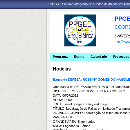
SIGAA - Sistema Integrado de Gestão de Atividades Ac
PPGE
COORD
UNIVER
http://ww
Programa
Ensino
Calendário
Processos 
Notícias
Banca de DEFESA: ROSSINY GOMES DO NASCI
Uma banca de DEFESA de MESTRADO foi cadastrada 
DISCENTE: ROSSINY GOMES DO NASCIMENTO
DATA: 06/07/2022
HORA: 14:00
LOCAL: meet.google.com/eys-akmy-jeq
TÍTULO: Localização de Faltas em Linha de Transmis
PALAVRAS-CHAVES: Localização de faltas em linhas de 
PÁGINAS: 86
GRANDE ÁREA: Engenharias
ÁREA: Engenharia Elétrica