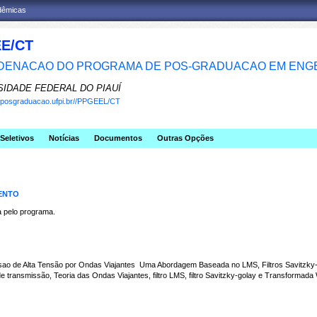
adêmicas
E/CT
ENACAO DO PROGRAMA DE POS-GRADUACAO EM ENGE
SIDADE FEDERAL DO PIAUÍ
w.posgraduacao.ufpi.br//PPGEEL/CT
Seletivos
Notícias
Documentos
Outras Opções
MENTO
pelo programa.
sao de Alta Tensão por Ondas Viajantes  Uma Abordagem Baseada no LMS, Filtros Savitzk
transmissão, Teoria das Ondas Viajantes, filtro LMS, filtro Savitzky-golay e Transformada