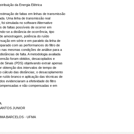
ribuição da Energia Elétrica
stimação de faltas em linhas de transmissão
tada. Uma linha de transmissão real
foi simulada no software Alternative
s de faltas possíveis de ocorrer em
ndo-se a distância de ocorrência, tipo
a de amostragem, potência do ruído
ação em série e em paralelo da linha de
arado com as performances do filtro de
 nas mesmas condições de análise para a
istâncias de falta. A metodologia avaliada
e tensão foram obtidos, desacoplados e
de Sinais (PDS) objetivando extrair apenas
ior obtenção dos intervalos de tempo de
o cálculo das distâncias; o desacoplamento
e ruído branco e aplicação das técnicas de
s evidenciaram a efetividade do filtro
s compensadas e não compensadas e em
A
 SANTOS JUNIOR
VA LIMA BARCELOS - UFMA