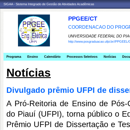
SIGAA - Sistema Integrado de Gestão de Atividades Acadêmicas
PPGEE/CT
COORDENACAO DO PROGR
UNIVERSIDADE FEDERAL DO PIA
http://www.posgraduacao.ufpi.br//PPGEEL/
Programa
Ensino
Calendário
Processos Seletivos
Notícias
Doc
Notícias
Divulgado prêmio UFPI de disser
A Pró-Reitoria de Ensino de Pós
do Piauí (UFPI), torna público o 
Prêmio UFPI de Dissertação e Tese