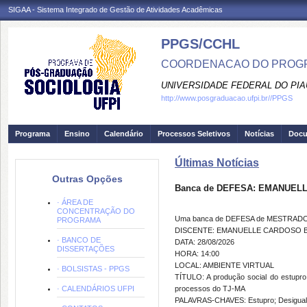
SIGAA - Sistema Integrado de Gestão de Atividades Acadêmicas
PPGS/CCHL
COORDENACAO DO PROGR
UNIVERSIDADE FEDERAL DO PIA
http://www.posgraduacao.ufpi.br//PPGS
Programa
Ensino
Calendário
Processos Seletivos
Notícias
Doc
Últimas Notícias
Outras Opções
Banca de DEFESA: EMANUEL
· ÁREA DE
CONCENTRAÇÃO DO
Uma banca de DEFESA de MESTRADO fo
PROGRAMA
DISCENTE: EMANUELLE CARDOSO B
· BANCO DE
DATA: 28/08/2026
DISSERTAÇÕES
HORA: 14:00
LOCAL: AMBIENTE VIRTUAL
· BOLSISTAS - PPGS
TÍTULO: A produção social do estupro
· CALENDÁRIOS UFPI
processos do TJ-MA
PALAVRAS-CHAVES: Estupro; Desigualdad