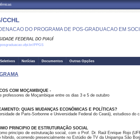
adêmicas
/CCHL
ENACAO DO PROGRAMA DE POS-GRADUACAO EM SOCI
SIDADE FEDERAL DO PIAUÍ
.posgraduacao.ufpi.br//PPGS
Seletivos
Notícias
Documentos
Outras Opções
OGRAMA
ICOS COM MOÇAMBIQUE -
e professores de Moçambique entre os dias 3 e 5 de outubro
EAMENTO: QUAIS MUDANÇAS ECONÔMICAS E POLÍTICAS?
versidade de Paris-Sorbonne e Universidade Federal do Ceará), estudioso do
COMO PRINCIPIO DE ESTRUTURAÇÃO SOCIAL
omo princípio de estruturação social, com o Prof. Dr. Raúl Enrique Rojo (UFR
to híbrido, ocorrendo presencialmente no Estúdio de TV da Unipampa São Bo