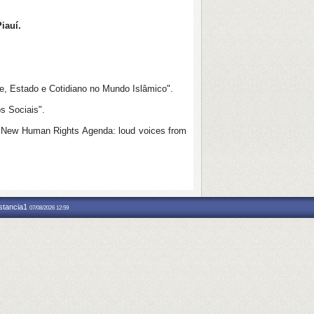
iauí.
, Estado e Cotidiano no Mundo Islâmico".
 Sociais".
 New Human Rights Agenda: loud voices from
nstancia1
07/08/2026 12:59