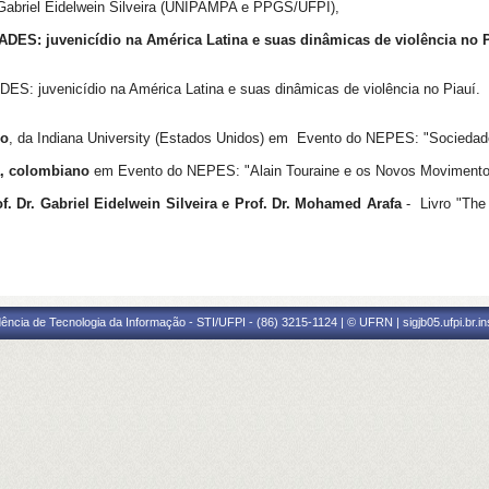
 Gabriel Eidelwein Silveira (UNIPAMPA e PPGS/UFPI),
S: juvenicídio na América Latina e suas dinâmicas de violência no P
 juvenicídio na América Latina e suas dinâmicas de violência no Piauí.
io
, da Indiana University (Estados Unidos) em Evento do NEPES: "Sociedade
a, colombiano
em Evento do NEPES: "Alain Touraine e os Novos Movimentos
f. Dr. Gabriel Eidelwein Silveira e Prof. Dr. Mohamed Arafa
- Livro "The
ência de Tecnologia da Informação - STI/UFPI - (86) 3215-1124 | © UFRN | sigjb05.ufpi.br.i