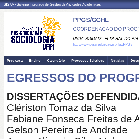
SIGAA - Sistema Integrado de Gestão de Atividades Acadêmicas
PPGS/CCHL
COORDENACAO DO PROGR
UNIVERSIDADE FEDERAL DO PIA
http://www.posgraduacao.ufpi.br//PPGS
Programa
Ensino
Calendário
Processos Seletivos
Notícias
Doc
EGRESSOS DO PROG
DISSERTAÇÕES DEFENDID
Clériston Tomaz da Silva
Fabiane Fonseca Freitas de 
Gelson Pereira de Andrade