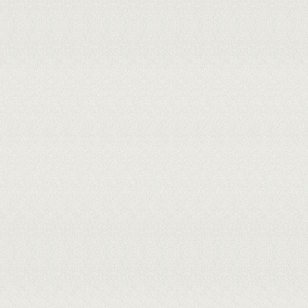
descida perineal.
MEMBROS DA BANCA:
Presidente - 2988302 - GUILHERME
Externo à Instituição - 045.***.
MICUSSI - UFRN
Externo à Instituição - 231.***.***
Cadastrada em: 03/08/2026