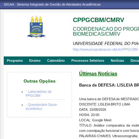
SIGAA - Sistema Integrado de Gestão de Atividades Acadêmicas
CPPGCBM/CMRV
COORDENACAO DO PROGR
BIOMEDICAS/CMRV
UNIVERSIDADE FEDERAL DO PIA
http://www.posgraduacao.ufpi.br//PPGCBM
Programa
Ensino
Calendário
Processos Seletivos
Notícias
Doc
Últimas Notícias
Outras Opções
Banca de DEFESA: LISLEIA B
· Laboratórios do
PPGCBM
Uma banca de DEFESA de MESTRADO fo
DISCENTE: LISLEIA BRITO LIMA
· Questionário Socio-
econômico
DATA: 15/08/2026
HORA: 20:00
LOCAL: Google Meet
TÍTULO: Análise comparativa da mobi
com constipação funcional e com funcio
PALAVRAS-CHAVES: Ultrassonografia; Co