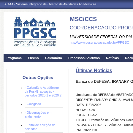
SIGAA - Sistema Integrado de Gestão de Atividades Acadêmicas
MSC/CCS
COORDENACAO DO PROGR
UNIVERSIDADE FEDERAL DO PIA
http://www.posgraduacao.ufpi.br//PPGSC
Programa
Ensino
Calendário
Processos Seletivos
Notícias
Doc
Últimas Notícias
Outras Opções
Banca de DEFESA: IRANARY 
· Calendário Acadêmico
da Pós-Graduação -
Uma banca de DEFESA de MESTRADO fo
períodos 2020.1 e 2020.2.
DISCENTE: IRANARY OHIO SILVA AL
· Colegiado
DATA: 11/08/2026
HORA: 14:30
· Dissertações em
LOCAL: CCS2
andamento
TÍTULO: Promoção de Saúde dos Docen
· Edital de seleção de
PALAVRAS-CHAVES: Saúde do Trabalhad
bolsistas
PÁGINAS: 110