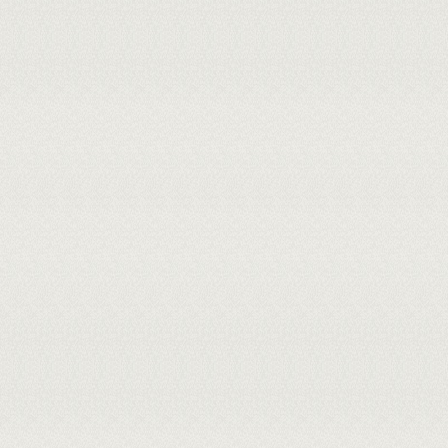
vulnerabilidade social, violência escola
contribuem para o surgimento de contra
e impacta diretamente a saúde dos doc
mental, como ansiedade, cansaço e esg
osteomusculares e fadiga. Para superar 
diálogo e comunicação entre gestão e p
alunos, melhorias de infraestrutura e d
atividades docentes.
Considerações F
promoção de saúde não apenas por ofer
trabalhadores se reconheçam como sujei
própria atividade, ou seja, serem prot
ampliação da autonomia, do diálogo e d
criadas possibilitam a prevenção de d
trabalho.
MEMBROS DA BANCA:
Interno - 2058744 - CÁSSIO EDUA
Externo à Instituição - 112.***.***-
Interno - 2241271 - JARDELINY COR
Presidente - 1069843 - MANOELA G
Externo à Instituição - 061.*
FUNDACENTRO
Cadastrada em: 31/07/2026