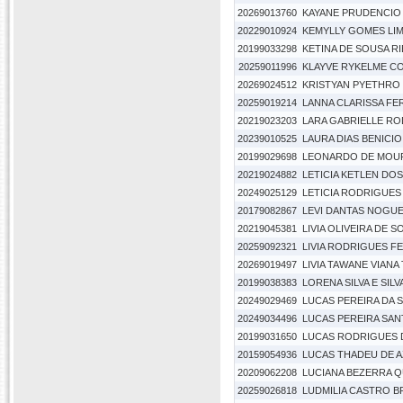
20269013760
KAYANE PRUDENCIO
20229010924
KEMYLLY GOMES LI
20199033298
KETINA DE SOUSA R
20259011996
KLAYVE RYKELME CO
20269024512
KRISTYAN PYETHRO
20259019214
LANNA CLARISSA F
20219023203
LARA GABRIELLE R
20239010525
LAURA DIAS BENICIO
20199029698
LEONARDO DE MOUR
20219024882
LETICIA KETLEN DO
20249025129
LETICIA RODRIGUES
20179082867
LEVI DANTAS NOGU
20219045381
LIVIA OLIVEIRA DE 
20259092321
LIVIA RODRIGUES F
20269019497
LIVIA TAWANE VIANA 
20199038383
LORENA SILVA E SILV
20249029469
LUCAS PEREIRA DA 
20249034496
LUCAS PEREIRA SA
20199031650
LUCAS RODRIGUES D
20159054936
LUCAS THADEU DE A
20209062208
LUCIANA BEZERRA 
20259026818
LUDMILIA CASTRO 