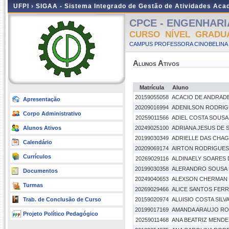
UFPI ›
SIGAA - Sistema Integrado de Gestão de Atividades Ac
CPCE - ENGENHARIA
CURSO NÍVEL GRADU
CAMPUS PROFESSORA CINOBELINA E
Alunos Ativos
Matrícula
Aluno
20159055058
ACACIO DE ANDRAD
Apresentação
20209016994
ADENILSON RODRIG
Corpo Administrativo
20259011566
ADIEL COSTA SOUSA
Alunos Ativos
20249025100
ADRIANA JESUS DE 
20199030349
ADRIELLE DAS CHA
Calendário
20209069174
AIRTON RODRIGUES 
Currículos
20269029116
ALDINAELY SOARES
20199030358
ALERANDRO SOUSA D
Documentos
20249040653
ALEXSON CHERMAN 
Turmas
20269029466
ALICE SANTOS FERR
Trab. de Conclusão de Curso
20159020974
ALUISIO COSTA SILV
20199017169
AMANDA ARAUJO ROD
Projeto Político Pedagógico
20259011468
ANA BEATRIZ MENDES