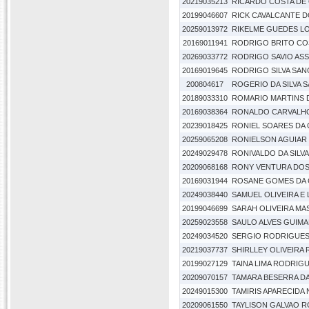
20219035213
RICARDO COSTA DE 
20199046607
RICK CAVALCANTE 
20259013972
RIKELME GUEDES L
20169011941
RODRIGO BRITO CO
20269033772
RODRIGO SAVIO AS
20169019645
RODRIGO SILVA SA
200804617
ROGERIO DA SILVA 
20189033310
ROMARIO MARTINS D
20169038364
RONALDO CARVALH
20239018425
RONIEL SOARES DA 
20259065208
RONIELSON AGUIAR 
20249029478
RONIVALDO DA SILV
20209068168
RONY VENTURA DOS
20169031944
ROSANE GOMES DA
20249038440
SAMUEL OLIVEIRA E 
20199046699
SARAH OLIVEIRA M
20259023558
SAULO ALVES GUIM
20249034520
SERGIO RODRIGUES
20219037737
SHIRLLEY OLIVEIRA
20199027129
TAINA LIMA RODRIG
20209070157
TAMARA BESERRA DA
20249015300
TAMIRIS APARECIDA 
20209061550
TAYLISON GALVAO 