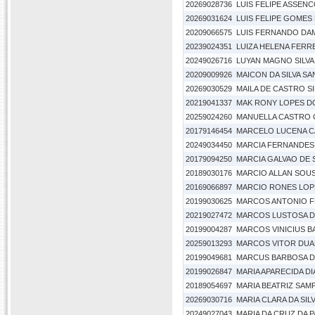
20269028736
LUIS FELIPE ASSEN
20269031624
LUIS FELIPE GOMES 
20209066575
LUIS FERNANDO DAM
20239024351
LUIZA HELENA FERR
20249026716
LUYAN MAGNO SILVA
20209009926
MAICON DA SILVA S
20269030529
MAILA DE CASTRO SI
20219041337
MAK RONY LOPES D
20259024260
MANUELLA CASTRO 
20179146454
MARCELO LUCENA 
20249034450
MARCIA FERNANDES
20179094250
MARCIA GALVAO DE
20189030176
MARCIO ALLAN SOUS
20169066897
MARCIO RONES LOP
20199030625
MARCOS ANTONIO F
20219027472
MARCOS LUSTOSA DA
20199004287
MARCOS VINICIUS B
20259013293
MARCOS VITOR DUA
20199049681
MARCUS BARBOSA 
20199026847
MARIA APARECIDA DI
20189054697
MARIA BEATRIZ SAMP
20269030716
MARIA CLARA DA SIL
20249027043
MARIA DA CRUZ DA P