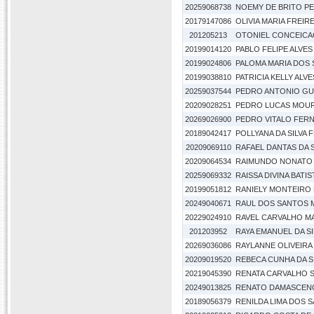
20259068738
NOEMY DE BRITO P
20179147086
OLIVIA MARIA FREIR
201205213
OTONIEL CONCEICA
20199014120
PABLO FELIPE ALVE
20199024806
PALOMA MARIA DOS
20199038810
PATRICIA KELLY ALV
20259037544
PEDRO ANTONIO GU
20209028251
PEDRO LUCAS MOURA
20269026900
PEDRO VITALO FER
20189042417
POLLYANA DA SILVA 
20209069110
RAFAEL DANTAS DA S
20209064534
RAIMUNDO NONATO D
20259069332
RAISSA DIVINA BATI
20199051812
RANIELY MONTEIRO 
20249040671
RAUL DOS SANTOS
20229024910
RAVEL CARVALHO M
201203952
RAYA EMANUEL DA S
20269036086
RAYLANNE OLIVEIRA
20209019520
REBECA CUNHA DA S
20219045390
RENATA CARVALHO 
20249013825
RENATO DAMASCEN
20189056379
RENILDA LIMA DOS 