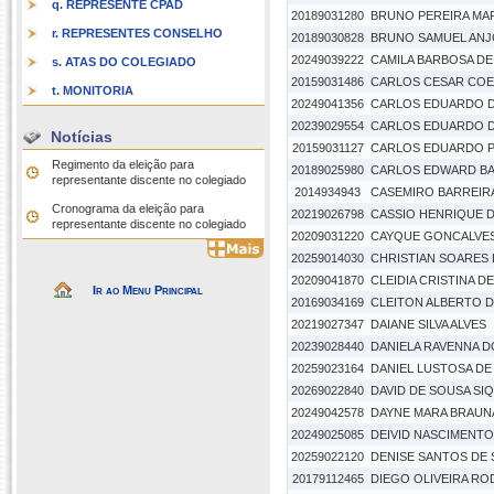
q. REPRESENTE CPAD
20189031280
BRUNO PEREIRA MA
r. REPRESENTES CONSELHO
20189030828
BRUNO SAMUEL AN
20249039222
CAMILA BARBOSA D
s. ATAS DO COLEGIADO
20159031486
CARLOS CESAR COE
t. MONITORIA
20249041356
CARLOS EDUARDO DA
20239029554
CARLOS EDUARDO 
Notícias
20159031127
CARLOS EDUARDO P
Regimento da eleição para
20189025980
CARLOS EDWARD BA
representante discente no colegiado
2014934943
CASEMIRO BARREIR
Cronograma da eleição para
20219026798
CASSIO HENRIQUE 
representante discente no colegiado
20209031220
CAYQUE GONCALVES 
20259014030
CHRISTIAN SOARES 
20209041870
CLEIDIA CRISTINA 
Ir ao Menu Principal
20169034169
CLEITON ALBERTO D
20219027347
DAIANE SILVA ALVES
20239028440
DANIELA RAVENNA 
20259023164
DANIEL LUSTOSA DE
20269022840
DAVID DE SOUSA SI
20249042578
DAYNE MARA BRAUNA
20249025085
DEIVID NASCIMENTO
20259022120
DENISE SANTOS DE
20179112465
DIEGO OLIVEIRA RO