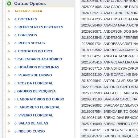
20189054875
ANA CAROLINA ROD
Outras Opções
20269031606
ANA CAROLINE DA 
Acessar o SIGAA
20249039213
ANA CLARA FERREIR
a. DOCENTES
20199041235
ANA LUISA COSTA M
20239028468
ANANDA MARIA GON
b. REPRESENTES DISCENTES
20239020871
ANDERSON DOS SAN
c. EGRESSOS
20189033543
ANDERSON FERREIR
d. REDES SOCIAIS
20229011734
ANDRESSA CRISTINA
20189053582
ANDRESSA KAYANE 
e. CONTATOS DO CPCE
20199054251
ANGELA DA SILVA RE
f. CALENDÁRIO ACADÊMICO
20219045416
ANNA CLARA LIRA G
g. HORÁRIOS DISCIPLINAS
20249037710
ANNA DHEYSA CAR
20259023100
ANNE CAROLINE SAN
h. PLANOS DE ENSINO
20189049641
ANTONIA LARISSA D
i. TCCs DA FLORESTAL
20229022934
ANTONIO SANTOS M
j. GRUPOS DE PESQUISA
20259029589
ATAILA DE FRANCA 
l. LABORATÓRIOS DO CURSO
20209013188
BARBARA CAROLINA
20269026802
BARBARA DA SILVA 
m. ARBORETO FLORESTAL
20189057554
BRENDA BRITO GOM
n. VIVEIRO FLORESTAL
20199034105
BRENO DIAS BENICI
o. SALAS DE AULAS
20259019090
BRENO RIBEIRO DE
201004832
BRUNO ALVES DOS 
p. NDE DO CURSO
20199045379
BRUNO HENRIQUE C