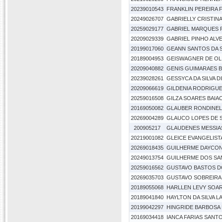
20239010543
FRANKLIN PEREIRA 
20249026707
GABRIELLY CRISTINA
20259029177
GABRIEL MARQUES
20209029339
GABRIEL PINHO ALV
20199017060
GEANN SANTOS DA S
20189004953
GEISWAGNER DE OL
20209040882
GENIS GUIMARAES 
20239028261
GESSYCA DA SILVA D
20209066619
GILDENIA RODRIGUES
20259016508
GILZA SOARES BAIA
20169050082
GLAUBER RONDINEL
20269004289
GLAUCO LOPES DE 
200905217
GLAUDENES MESSIA
20219001082
GLEICE EVANGELIST
20269018435
GUILHERME DAYCON
20249013754
GUILHERME DOS SA
20259016562
GUSTAVO BASTOS D
20269035703
GUSTAVO SOBREIRA
20189055068
HARLLEN LEVY SOAR
20189041840
HAYLTON DA SILVA 
20199042297
HINGRIDE BARBOSA
20169034418
IANCA FARIAS SANT