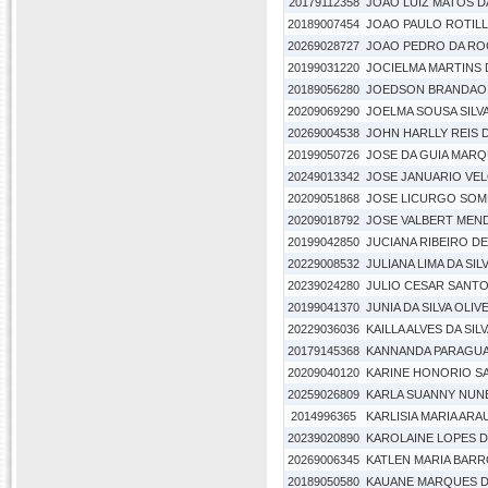
20179112358
JOÃO LUIZ MATOS 
20189007454
JOAO PAULO ROTILL
20269028727
JOAO PEDRO DA RO
20199031220
JOCIELMA MARTINS
20189056280
JOEDSON BRANDAO 
20209069290
JOELMA SOUSA SILV
20269004538
JOHN HARLLY REIS 
20199050726
JOSE DA GUIA MARQ
20249013342
JOSE JANUARIO VEL
20209051868
JOSE LICURGO SOM
20209018792
JOSE VALBERT MEN
20199042850
JUCIANA RIBEIRO D
20229008532
JULIANA LIMA DA SIL
20239024280
JULIO CESAR SANTO
20199041370
JUNIA DA SILVA OLIV
20229036036
KAILLA ALVES DA SIL
20179145368
KANNANDA PARAGUA
20209040120
KARINE HONORIO S
20259026809
KARLA SUANNY NUN
2014996365
KARLISIA MARIA AR
20239020890
KAROLAINE LOPES 
20269006345
KATLEN MARIA BARR
20189050580
KAUANE MARQUES D