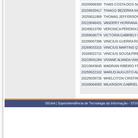
20209068300
THAIS COSTA DOS 
20159033417
THIAGO BEZERRA XA
20259011969
THOMAS JEFFERSON
20219046431
VANDERY HORRANA 
20249013790
VERONICA PEREIRA 
20269036774
VICTORIA GABRIELY 
20209007396
VINICIUS GUERRA 
20269033315
VINICIUS MARTINS Q
20169022711
VINICIUS SOUSA PIR
20219041284
VIVIANE ALMADA VIA
20219043645
WADRIAN RIBEIRO F
20259022102
WARLEI AUGUSTO A
20229039735
WHELCITON CRISTI
20169064050
WILKINSON GABRIEL
SIGAA | Superintendência de Tecnologia da Informação - STI/UF