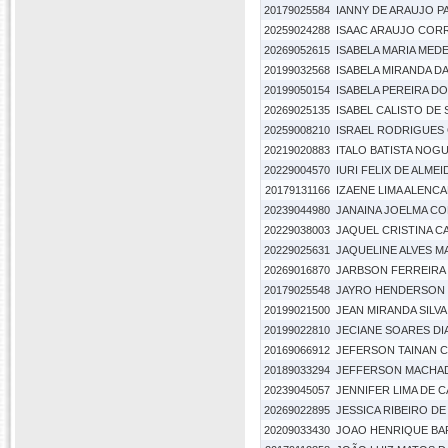
20179025584
IANNY DE ARAUJO P
20259024288
ISAAC ARAUJO COR
20269052615
ISABELA MARIA MED
20199032568
ISABELA MIRANDA D
20199050154
ISABELA PEREIRA D
20269025135
ISABEL CALISTO DE
20259008210
ISRAEL RODRIGUES
20219020883
ITALO BATISTA NOG
20229004570
IURI FELIX DE ALMEI
20179131166
IZAENE LIMA ALENC
20239044980
JANAINA JOELMA CO
20229038003
JAQUEL CRISTINA 
20229025631
JAQUELINE ALVES M
20269016870
JARBSON FERREIRA 
20179025548
JAYRO HENDERSON 
20199021500
JEAN MIRANDA SILV
20199022810
JECIANE SOARES DI
20169066912
JEFERSON TAINAN 
20189033294
JEFFERSON MACHA
20239045057
JENNIFER LIMA DE 
20269022895
JESSICA RIBEIRO D
20209033430
JOAO HENRIQUE BA