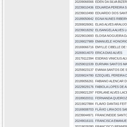
20209066566
EDEN DA SILVA BIZE
20239010436
EDUARDA PEREIRA S
20239010490
EDUARDO DOS SANT
20189050642
EGNA NUNES RIBEI
20269026061
ELIAS ALVES ARAUJO
20239018292
ELISANGELA ALVES 
20229010693
ELOISA NOGUEIRA DA
20199027989
EMANUELE HONORIO
20169066716
EMYLLE CIBELLE DE
20269014070
ERICA DIAS ALVES
20179112394
ESDRAS VINICIUS A
20259011539
EURIVAN SANTOS M
20259023137
EVANIA SANTOS DE 
20209024780
EZEQUIEL PEREIRA D
20189056261
FABIANO ALENCAR 
20229029176
FABIOLA LOPES DE A
20199021297
FERLANE ALVES LA
20189020311
FERNANDA QUEIROZ 
20219027884
FLAVIO DANTAS FEI
20169008703
FLÁVIO LIRA DOS S
20239044971
FRANCINEIDE SANTO
20249016101
FRANCISCA EMANUE
20219029280
FRANCISCO RENNER