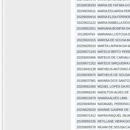
20169038293
MARIA DE FATIMA G
20249034511
MARIA EDUARDA PERE
20209009416
MARIA ELISA FERREI
20229021122
MARIA ISABELLA DO
20199052551
MARIANA BOMFIM DA
2013954763
MARIANA LUSTOSA D
20229024115
MARISA DE SOUSA 
20229028310
MARTA LAVINHA DA SI
20209071243
MATEUS BRITO PERE
20259003466
MATEUS DE CARVALH
20209071252
MATEUS SIRQUEIRA
20219042138
MATHEUS ANTONIO A
20199030975
MATHEUS DE SOUSA 
20189037981
MAYARA DOS SANTO
20209061560
MIZAEL LOPES DA R
20169066242
NADILTON ALVES DE
20199015979
NAIARA ALVES LIMA
20229040594
NATANAEL PEREIRA
20249025020
NAYANE GASPAR DE
20209071412
NAYRA RAQUEL SILV
20189055335
NEYLLANE VIEIRA D
20259005578
NIUAM DE SOUSA C