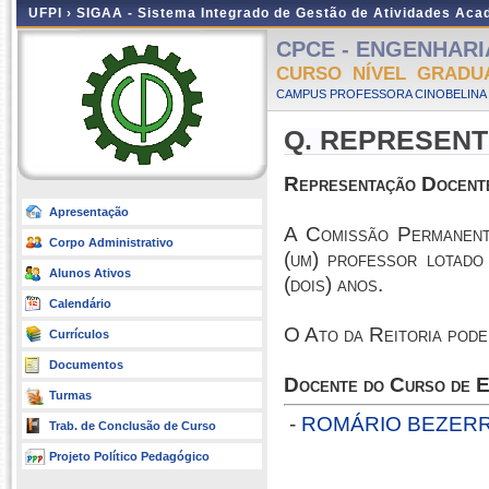
UFPI ›
SIGAA - Sistema Integrado de Gestão de Atividades Ac
CPCE - ENGENHARIA
CURSO NÍVEL GRADU
CAMPUS PROFESSORA CINOBELINA E
Q. REPRESENT
Representação Docen
Apresentação
A Comissão Permanen
Corpo Administrativo
(um) professor lotado
Alunos Ativos
(dois) anos.
Calendário
O Ato da Reitoria pode
Currículos
Documentos
Docente do Curso de 
Turmas
-
ROMÁRIO BEZERR
Trab. de Conclusão de Curso
Projeto Político Pedagógico