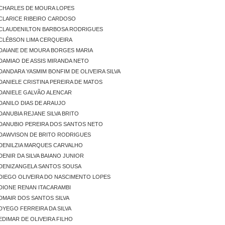
CHARLES DE MOURA LOPES
CLARICE RIBEIRO CARDOSO
CLAUDENILTON BARBOSA RODRIGUES
CLÉBSON LIMA CERQUEIRA
DAIANE DE MOURA BORGES MARIA
DAMIAO DE ASSIS MIRANDA NETO
DANDARA YASMIM BONFIM DE OLIVEIRA SILVA
DANIELE CRISTINA PEREIRA DE MATOS
DANIELE GALVÃO ALENCAR
DANILO DIAS DE ARAUJO
DANUBIA REJANE SILVA BRITO
DANUBIO PEREIRA DOS SANTOS NETO
DAWVISON DE BRITO RODRIGUES
DENILZIA MARQUES CARVALHO
DENIR DA SILVA BAIANO JUNIOR
DENIZANGELA SANTOS SOUSA
DIEGO OLIVEIRA DO NASCIMENTO LOPES
DIONE RENAN ITACARAMBI
DMAIR DOS SANTOS SILVA
DYEGO FERREIRA DA SILVA
EDIMAR DE OLIVEIRA FILHO