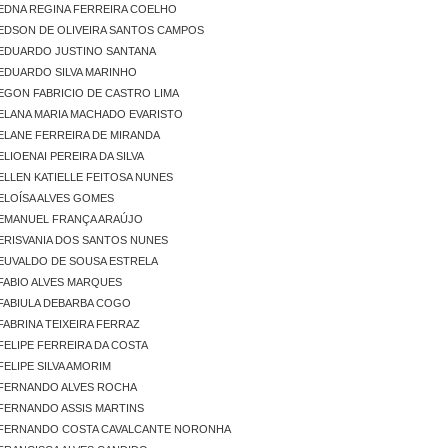
EDNA REGINA FERREIRA COELHO
EDSON DE OLIVEIRA SANTOS CAMPOS
EDUARDO JUSTINO SANTANA
EDUARDO SILVA MARINHO
EGON FABRICIO DE CASTRO LIMA
ELANA MARIA MACHADO EVARISTO
ELANE FERREIRA DE MIRANDA
LIOENAI PEREIRA DA SILVA
ELLEN KATIELLE FEITOSA NUNES
ELOÍSA ALVES GOMES
EMANUEL FRANÇA ARAÚJO
ERISVANIA DOS SANTOS NUNES
EUVALDO DE SOUSA ESTRELA
FABIO ALVES MARQUES
FABIULA DEBARBA COGO
FABRINA TEIXEIRA FERRAZ
FELIPE FERREIRA DA COSTA
FELIPE SILVA AMORIM
FERNANDO ALVES ROCHA
FERNANDO ASSIS MARTINS
FERNANDO COSTA CAVALCANTE NORONHA