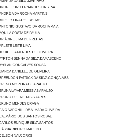
AMANDA DA SILVA MARINHO
ANDRE LUIZ FERNANDES DA SILVA
ANDRÉIA DA ROCHA MARTINS
NIELLY LIRA DE FREITAS
ANTONIO GUSTAVO DA ROCHA MAIA
AQUILA COSTA DE PAULA
ARIÁDINE LIMA DE FREITAS
ARLETE LEITE LIMA
AURICELIA MENDES DE OLIVEIRA
AYRTON SENNA DA SILVA DAMASCENO
AYSLAN GONÇALVES SOUSA
BIANCA DANIELLE DE OLIVEIRA
BREENDON PATRICK DA SILVA GONÇALVES
BRENO MOREIRA DE ARAUJO
BRUNA LAYARA MESSIAS ARAUJO
BRUNO DE FREITAS SOARES
BRUNO MENDES BRAGA
CAIO VARONILL DE ALMADA OLIVEIRA
CALMÁRIO DOS SANTOS ROSAL
CARLOS ENRIQUE SILVA SANTOS
CÁSSIA RIBEIRO MACEDO
CELSON NAUJORKS