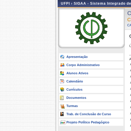
UFPI ›
SIGAA - Sistema Integrado d
C
C
CA
Ú
Apresentação
Corpo Administrativo
Alunos Ativos
Calendário
Currículos
Documentos
Turmas
Trab. de Conclusão de Curso
Projeto Político Pedagógico