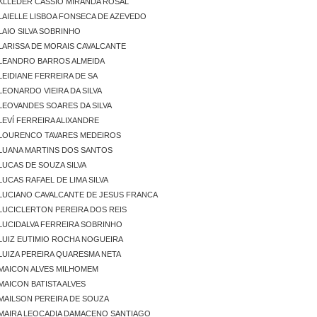
KLLEDER CÁSSIO MIRANDA ROSAL
LAIELLE LISBOA FONSECA DE AZEVEDO
LAIO SILVA SOBRINHO
LARISSA DE MORAIS CAVALCANTE
LEANDRO BARROS ALMEIDA
LEIDIANE FERREIRA DE SA
LEONARDO VIEIRA DA SILVA
LEOVANDES SOARES DA SILVA
LEVÍ FERREIRA ALIXANDRE
LOURENCO TAVARES MEDEIROS
LUANA MARTINS DOS SANTOS
LUCAS DE SOUZA SILVA
LUCAS RAFAEL DE LIMA SILVA
LUCIANO CAVALCANTE DE JESUS FRANCA
LUCICLERTON PEREIRA DOS REIS
LUCIDALVA FERREIRA SOBRINHO
LUIZ EUTIMIO ROCHA NOGUEIRA
LUIZA PEREIRA QUARESMA NETA
MAICON ALVES MILHOMEM
MAICON BATISTA ALVES
MAILSON PEREIRA DE SOUZA
MAIRA LEOCADIA DAMACENO SANTIAGO