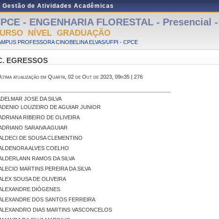
e Gestão de Atividades Acadêmicas
PCE - ENGENHARIA FLORESTAL - Presencial 
URSO NÍVEL GRADUAÇÃO
MPUS PROFESSORA CINOBELINA ELVAS/UFPI - CPCE
C. EGRESSOS
ltima atualização em Quarta, 02 de Out de 2023, 09h35 | 276
ADELMAR JOSE DA SILVA
ADENIO LOUZEIRO DE AGUIAR JUNIOR
ADRIANA RIBEIRO DE OLIVEIRA
ADRIANO SARAIVA AGUIAR
ALDECI DE SOUSA CLEMENTINO
ALDENORA ALVES COELHO
ALDERLANN RAMOS DA SILVA
ALECIO MARTINS PEREIRA DA SILVA
ALEX SOUSA DE OLIVEIRA
ALEXANDRE DIÓGENES
ALEXANDRE DOS SANTOS FERREIRA
ALEXANDRO DIAS MARTINS VASCONCELOS