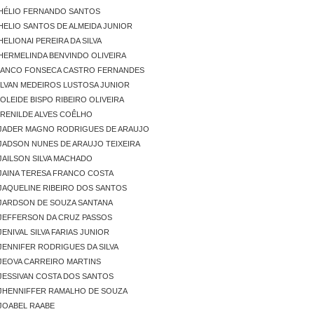
HÉLIO FERNANDO SANTOS
HELIO SANTOS DE ALMEIDA JUNIOR
HELIONAI PEREIRA DA SILVA
HERMELINDA BENVINDO OLIVEIRA
IANCO FONSECA CASTRO FERNANDES
ILVAN MEDEIROS LUSTOSA JUNIOR
IOLEIDE BISPO RIBEIRO OLIVEIRA
IRENILDE ALVES COÊLHO
JADER MAGNO RODRIGUES DE ARAUJO
JADSON NUNES DE ARAUJO TEIXEIRA
JAILSON SILVA MACHADO
JAINA TERESA FRANCO COSTA
JAQUELINE RIBEIRO DOS SANTOS
JARDSON DE SOUZA SANTANA
JEFFERSON DA CRUZ PASSOS
ENIVAL SILVA FARIAS JUNIOR
JENNIFER RODRIGUES DA SILVA
JEOVA CARREIRO MARTINS
JESSIVAN COSTA DOS SANTOS
JHENNIFFER RAMALHO DE SOUZA
JOABEL RAABE