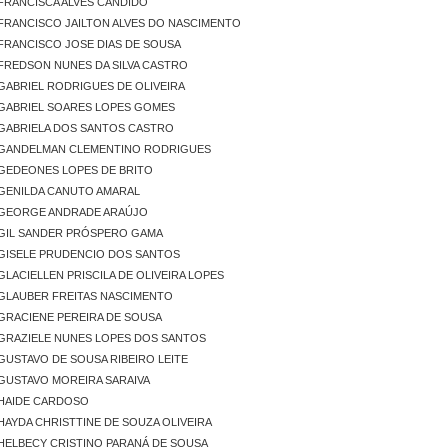
FRANCISCA ALVES CANDIDO
FRANCISCO JAILTON ALVES DO NASCIMENTO
FRANCISCO JOSE DIAS DE SOUSA
FREDSON NUNES DA SILVA CASTRO
GABRIEL RODRIGUES DE OLIVEIRA
GABRIEL SOARES LOPES GOMES
GABRIELA DOS SANTOS CASTRO
GANDELMAN CLEMENTINO RODRIGUES
GEDEONES LOPES DE BRITO
GENILDA CANUTO AMARAL
GEORGE ANDRADE ARAÚJO
GIL SANDER PRÓSPERO GAMA
GISELE PRUDENCIO DOS SANTOS
GLACIELLEN PRISCILA DE OLIVEIRA LOPES
GLAUBER FREITAS NASCIMENTO
GRACIENE PEREIRA DE SOUSA
GRAZIELE NUNES LOPES DOS SANTOS
GUSTAVO DE SOUSA RIBEIRO LEITE
GUSTAVO MOREIRA SARAIVA
HAIDE CARDOSO
HAYDA CHRISTTINE DE SOUZA OLIVEIRA
HELBECY CRISTINO PARANÁ DE SOUSA