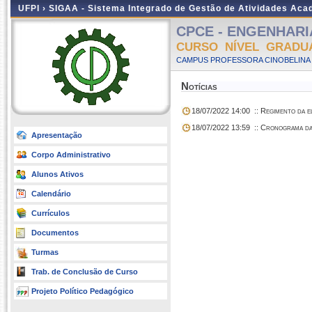
UFPI ›
SIGAA - Sistema Integrado de Gestão de Atividades Ac
CPCE - ENGENHARIA
CURSO NÍVEL GRADU
CAMPUS PROFESSORA CINOBELINA E
Notícias
18/07/2022 14:00
:: Regimento da e
18/07/2022 13:59
:: Cronograma da 
Apresentação
Corpo Administrativo
Alunos Ativos
Calendário
Currículos
Documentos
Turmas
Trab. de Conclusão de Curso
Projeto Político Pedagógico