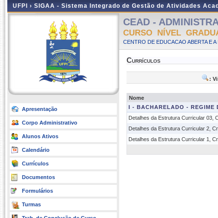
UFPI ›
SIGAA - Sistema Integrado de Gestão de Atividades Ac
CEAD - ADMINISTRAÇ
CURSO NÍVEL GRADU
CENTRO DE EDUCACAO ABERTA E A 
Currículos
: V
Nome
I - BACHARELADO - REGIME
Apresentação
Detalhes da Estrutura Curricular 03,
Corpo Administrativo
Detalhes da Estrutura Curricular 2, 
Alunos Ativos
Detalhes da Estrutura Curricular 1, 
Calendário
Currículos
Documentos
Formulários
Turmas