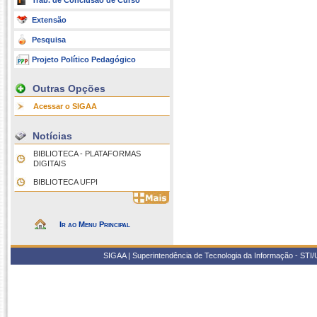
Trab. de Conclusão de Curso
Extensão
Pesquisa
Projeto Político Pedagógico
Outras Opções
Acessar o SIGAA
Notícias
BIBLIOTECA - PLATAFORMAS
DIGITAIS
BIBLIOTECA UFPI
Ir ao Menu Principal
SIGAA | Superintendência de Tecnologia da Informação - STI/UF