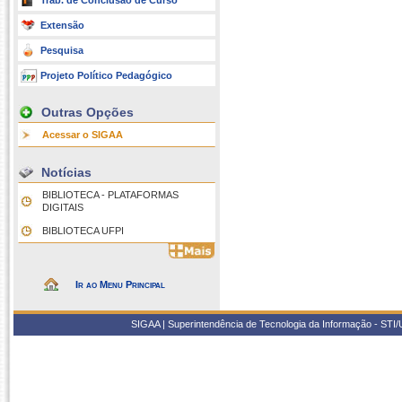
Trab. de Conclusão de Curso
Extensão
Pesquisa
Projeto Político Pedagógico
Outras Opções
Acessar o SIGAA
Notícias
BIBLIOTECA - PLATAFORMAS
DIGITAIS
BIBLIOTECA UFPI
Ir ao Menu Principal
SIGAA | Superintendência de Tecnologia da Informação - STI/UF