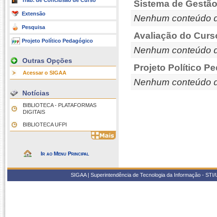
Trab. de Conclusão de Curso
Sistema de Gestão
Extensão
Nenhum conteúdo d
Pesquisa
Avaliação do Curs
Projeto Político Pedagógico
Nenhum conteúdo d
Outras Opções
Projeto Político P
Acessar o SIGAA
Nenhum conteúdo d
Notícias
BIBLIOTECA - PLATAFORMAS
DIGITAIS
BIBLIOTECA UFPI
Ir ao Menu Principal
SIGAA | Superintendência de Tecnologia da Informação - STI/UF