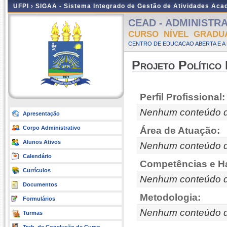
UFPI ›
SIGAA - Sistema Integrado de Gestão de Atividades Ac
CEAD - ADMINISTRAÇ
CURSO NÍVEL GRADU
CENTRO DE EDUCACAO ABERTA E A 
Projeto Político
Perfil Profissional:
Nenhum conteúdo d
Apresentação
Corpo Administrativo
Área de Atuação:
Alunos Ativos
Nenhum conteúdo d
Calendário
Competências e Ha
Currículos
Nenhum conteúdo d
Documentos
Metodologia:
Formulários
Nenhum conteúdo d
Turmas