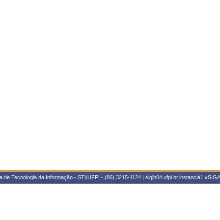
 de Tecnologia da Informação - STI/UFPI - (86) 3215-1124 | sigjb04.ufpi.br.instancia1
vSIGA