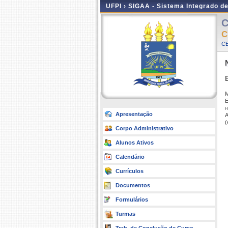
UFPI ›
SIGAA - Sistema Integrado d
C
C
CE
M
h
Apresentação
A
(
Corpo Administrativo
Alunos Ativos
Calendário
Currículos
Documentos
Formulários
Turmas