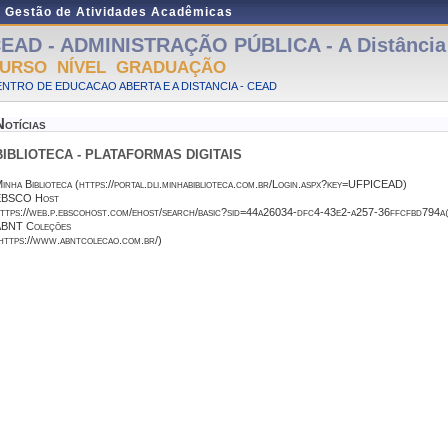
e Gestão de Atividades Acadêmicas
EAD - ADMINISTRAÇÃO PÚBLICA - A Distância 
URSO NÍVEL GRADUAÇÃO
NTRO DE EDUCACAO ABERTA E A DISTANCIA - CEAD
Notícias
BIBLIOTECA - PLATAFORMAS DIGITAIS
inha Biblioteca (https://portal.dli.minhabiblioteca.com.br/Login.aspx?key=UFPICEAD)
EBSCO Host
ttps://web.p.ebscohost.com/ehost/search/basic?sid=44a26034-dfc4-43e2-a257-36ffcfbd79
BNT Coleções
https://www.abntcolecao.com.br/)