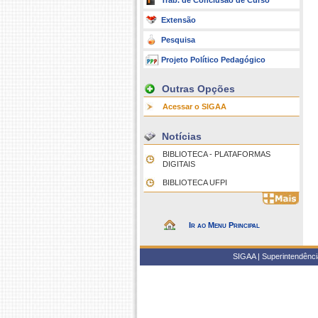
Trab. de Conclusão de Curso
Extensão
Pesquisa
Projeto Político Pedagógico
Outras Opções
Acessar o SIGAA
Notícias
BIBLIOTECA - PLATAFORMAS
DIGITAIS
BIBLIOTECA UFPI
Ir ao Menu Principal
SIGAA | Superintendência