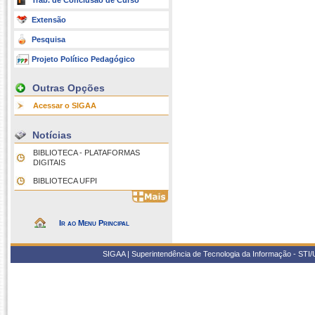
Trab. de Conclusão de Curso
Extensão
Pesquisa
Projeto Político Pedagógico
Outras Opções
Acessar o SIGAA
Notícias
BIBLIOTECA - PLATAFORMAS
DIGITAIS
BIBLIOTECA UFPI
Ir ao Menu Principal
SIGAA | Superintendência de Tecnologia da Informação - STI/UF