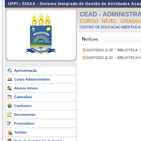
UFPI ›
SIGAA - Sistema Integrado de Gestão de Atividades Ac
CEAD - ADMINISTRAÇ
CURSO NÍVEL GRADU
CENTRO DE EDUCACAO ABERTA E A 
Notícias
02/07/2023 11:38
:: BIBLIOTECA 
02/07/2023 11:32
:: BIBLIOTECA U
Apresentação
Corpo Administrativo
Alunos Ativos
Calendário
Currículos
Documentos
Formulários
Turmas