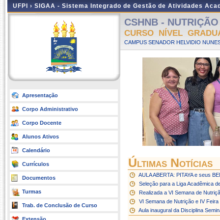
UFPI ›
SIGAA - Sistema Integrado de Gestão de Atividades Ac
CSHNB - NUTRIÇÃO -
CURSO NÍVEL GRADU
CAMPUS SENADOR HELVIDIO NUNES
Apresentação
Corpo Administrativo
Corpo Docente
Alunos Ativos
Calendário
Últimas Notícias
Currículos
AULA ABERTA: PITAYA e seus 
Documentos
Seleção para a Liga Acadêmica de
Turmas
Realizada a VI Semana de Nutriçã
VI Semana de Nutrição e IV Feira 
Trab. de Conclusão de Curso
Aula inaugural da Disciplina Semi
Extensão