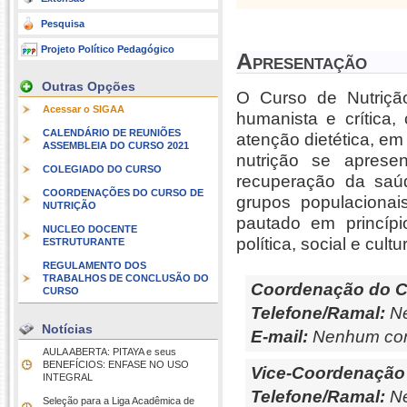
Pesquisa
Projeto Político Pedagógico
Apresentação
Outras Opções
O Curso de Nutrição
Acessar o SIGAA
humanista e crítica,
CALENDÁRIO DE REUNIÕES
atenção dietética, e
ASSEMBLEIA DO CURSO 2021
nutrição se apres
COLEGIADO DO CURSO
recuperação da saú
COORDENAÇÕES DO CURSO DE
grupos populacionai
NUTRIÇÃO
pautado em princípi
NUCLEO DOCENTE
política, social e cultur
ESTRUTURANTE
REGULAMENTO DOS
TRABALHOS DE CONCLUSÃO DO
Coordenação do C
CURSO
Telefone/Ramal:
Ne
Notícias
E-mail:
Nenhum con
AULA ABERTA: PITAYA e seus
BENEFÍCIOS: ENFASE NO USO
Vice-Coordenação
INTEGRAL
Telefone/Ramal:
Ne
Seleção para a Liga Acadêmica de