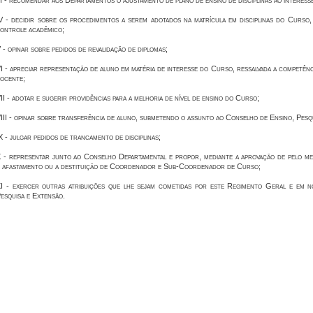
II - recomendar aos Departamentos o ajustamento de plano de ensino de disciplinas ao interes
V - decidir sobre os procedimentos a serem adotados na matrícula em disciplinas do Curso,
ontrole acadêmico;
 - opinar sobre pedidos de revalidação de diplomas;
I - apreciar representação de aluno em matéria de interesse do Curso, ressalvada a competên
ocente;
II - adotar e sugerir providências para a melhoria de nível de ensino do Curso;
III - opinar sobre transferência de aluno, submetendo o assunto ao Conselho de Ensino, Pesq
X - julgar pedidos de trancamento de disciplinas;
 - representar junto ao Conselho Departamental e propor, mediante a aprovação de pelo me
 afastamento ou a destituição de Coordenador e Sub-Coordenador de Curso;
I - exercer outras atribuições que lhe sejam cometidas por este Regimento Geral e em 
esquisa e Extensão.