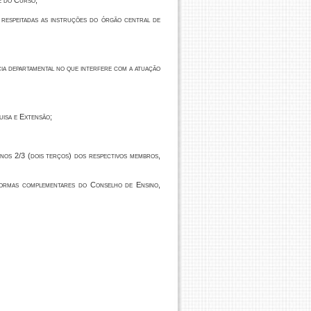
se do Curso;
 respeitadas as instruções do órgão central de
cia departamental no que interfere com a atuação
uisa e Extensão;
nos 2/3 (dois terços) dos respectivos membros,
normas complementares do Conselho de Ensino,