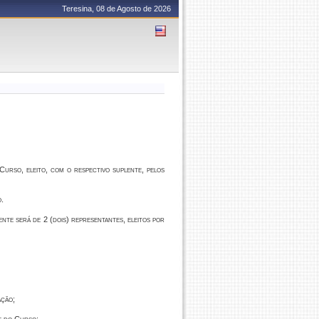
Teresina, 08 de Agosto de 2026
 Curso, eleito, com o respectivo suplente, pelos
o.
te será de 2 (dois) representantes, eleitos por
ação;