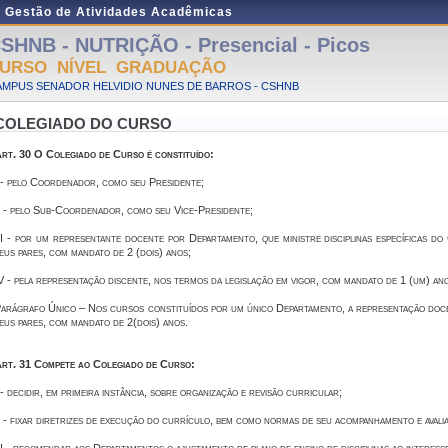
e Gestão de Atividades Acadêmicas
SHNB - NUTRIÇÃO - Presencial - Picos
URSO NÍVEL GRADUAÇÃO
AMPUS SENADOR HELVIDIO NUNES DE BARROS - CSHNB
COLEGIADO DO CURSO
rt. 30 O Colegiado de Curso é constituído:
 - pelo Coordenador, como seu Presidente;
I - pelo Sub-Coordenador, como seu Vice-Presidente;
II - por um representante docente por Departamento, que ministre disciplinas específicas do
eus pares, com mandato de 2 (dois) anos;
V - pela representação discente, nos termos da legislação em vigor, com mandato de 1 (um) an
arágrafo Único – Nos cursos constituídos por um único Departamento, a representação docen
eus pares, com mandato de 2(dois) anos.
rt. 31 Compete ao Colegiado de Curso:
 - decidir, em primeira instância, sobre organização e revisão curricular;
I - fixar diretrizes de execução do currículo, bem como normas de seu acompanhamento e avali