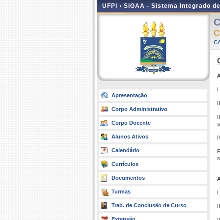
UFPI ›
SIGAA - Sistema Integrado d
C
C
C
A
I
Apresentação
I
Corpo Administrativo
I
Corpo Docente
s
Alunos Ativos
I
Calendário
P
s
Currículos
Documentos
A
Turmas
I
Trab. de Conclusão de Curso
I
Extensão