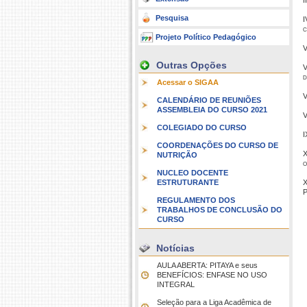
I
Pesquisa
I
c
Projeto Político Pedagógico
V
Outras Opções
V
d
Acessar o SIGAA
V
CALENDÁRIO DE REUNIÕES
ASSEMBLEIA DO CURSO 2021
V
COLEGIADO DO CURSO
I
COORDENAÇÕES DO CURSO DE
X
NUTRIÇÃO
o
NUCLEO DOCENTE
ESTRUTURANTE
X
P
REGULAMENTO DOS
TRABALHOS DE CONCLUSÃO DO
CURSO
Notícias
AULA ABERTA: PITAYA e seus
BENEFÍCIOS: ENFASE NO USO
INTEGRAL
Seleção para a Liga Acadêmica de