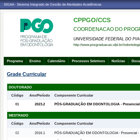
SIGAA - Sistema Integrado de Gestão de Atividades Acadêmicas
CPPGO/CCS
COORDENACAO DO PROGR
UNIVERSIDADE FEDERAL DO PIA
http://www.posgraduacao.ufpi.br//odontologi
Programa
Ensino
Calendário
Processos Seletivos
Notícias
Doc
Grade Curricular
DOUTORADO
Código
Ano/Período
Componente Curricular
01
2023.2
PÓS-GRADUAÇÃO EM ODONTOLOGIA - Presencial 
MESTRADO
Código
Ano/Período
Componente Curricular
02
2016.1
PÓS-GRADUAÇÃO EM ODONTOLOGIA - Presencial -