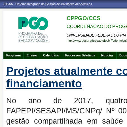
SIGAA - Sistema Integrado de Gestão de Atividades Acadêmicas
CPPGO/CCS
COORDENACAO DO PROGR
UNIVERSIDADE FEDERAL DO PIA
http://www.posgraduacao.ufpi.br//odontologi
Programa
Ensino
Calendário
Processos Seletivos
Notícias
Doc
Projetos atualmente 
financiamento
No ano de 2017, quatro 
FAPEPI/SESAPI/MS/CNPq/ Nº 003
gestão compartilhada em saúde