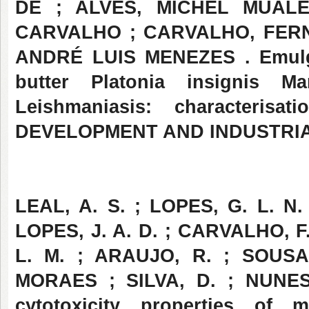
DE ; ALVES, MICHEL MUÁL
CARVALHO ; CARVALHO, FER
ANDRÉ LUIS MENEZES . Emulge
butter Platonia insignis M
Leishmaniasis: characteris
DEVELOPMENT AND INDUSTRIAL P
LEAL, A. S. ; LOPES, G. L. N.
LOPES, J. A. D. ; CARVALHO, F
L. M. ; ARAUJO, R. ; SOUS
MORAES ; SILVA, D. ; NUNES, L
cytotoxicity properties of