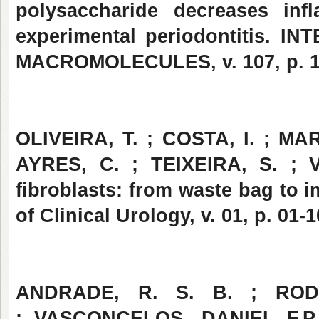
polysaccharide decreases in
experimental periodontitis.
MACROMOLECULES, v. 107, p. 10
OLIVEIRA, T. ; COSTA, I. ; MA
AYRES, C. ; TEIXEIRA, S. ; 
fibroblasts: from waste bag to i
of Clinical Urology, v. 01, p. 01-1
ANDRADE, R. S. B. ; ROD
; VASCONCELOS, DANIEL F.P. .