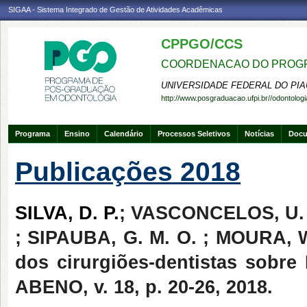
SIGAA - Sistema Integrado de Gestão de Atividades Acadêmicas
CPPGO/CCS
COORDENACAO DO PROGR
UNIVERSIDADE FEDERAL DO PIA
http://www.posgraduacao.ufpi.br//odontologi
Programa
Ensino
Calendário
Processos Seletivos
Notícias
Doc
Publicações 2018
SILVA, D. P.
; VASCONCELOS, U. S
; SIPAUBA, G. M. O. ; MOURA, W
dos cirurgiões-dentistas sob
ABENO, v. 18, p. 20-26, 2018.